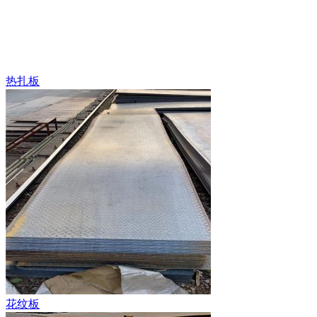
热扎板
花纹板