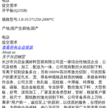
电议
提交需求
开平板
(
Q235B
)
规格型号:
1.8-19.5*1250-2000*C
产地:国产
交易地:国产
电议
提交需求
查看所有企业资源
About us
关于兴启钢贸
长沙市兴启金属材料贸易有限公司是一家综合性物流企业，公
司及销售，加工，配送为一体。公司现有数控火焰切割下料、
等离子切割设备多台，另有1000W高功率激光切割，可依照客
户的要求定扎长、宽、厚各种规格及材质的钢板，承接各种制
作业务。公司主营：热扎板，花纹板，中厚板、特厚板、普
板、碳板、低合金板批发、专业拆零、数控激光下料，大型剪
板，折弯、滚筒加工，厂家直发各类型材，管材，根据客户要
求，按尺寸、图纸数控激光切割下料。公司常备库存上万吨，
秉承“用户第一，诚信至上”的原则，以优质的服务，合理的价
格，为您的企业省钱、省心为宗旨，热诚欢迎广大新老客户的