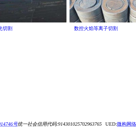
激光切割
数控火焰等离子切割
14746号
统一社会信用代码:914301025702963765
UED:
微构网