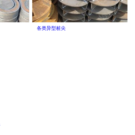
各类异型桩尖
络